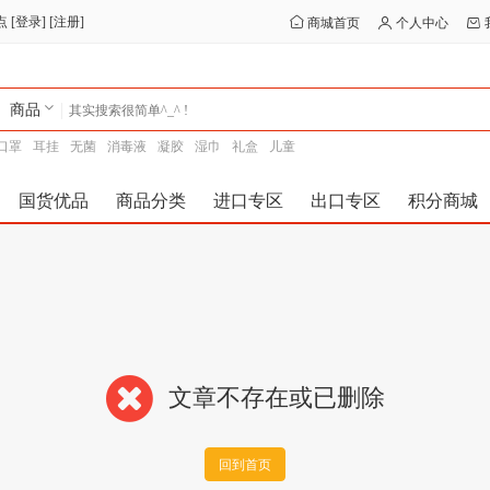
点
[
登录
] [
注册
]
商城首页
个人中心
商品
口罩
耳挂
无菌
消毒液
凝胶
湿巾
礼盒
儿童
国货优品
商品分类
进口专区
出口专区
积分商城
文章不存在或已删除
回到首页