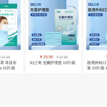
￥19.90
￥27.20
￥22.90
口罩 耳挂非
3Q三奇 无菌护理垫 10片/袋
医用外科口
m 10片/袋
装 10片/袋 