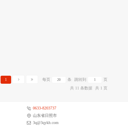
1
每页
条
跳转到
页
共 11 条数据
共 1 页
0633-8203737
山东省日照市
3q@3qykh.com