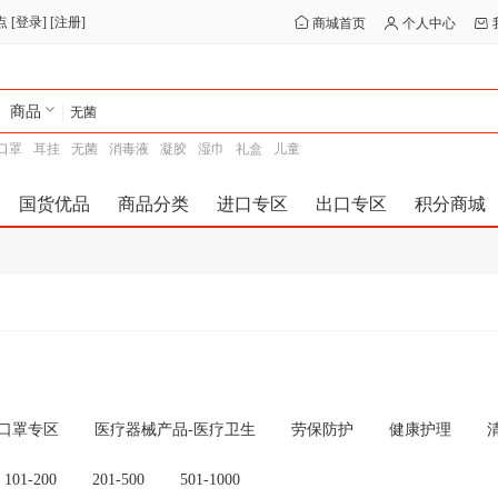
点
[
登录
] [
注册
]
商城首页
个人中心
商品
口罩
耳挂
无菌
消毒液
凝胶
湿巾
礼盒
儿童
国货优品
商品分类
进口专区
出口专区
积分商城
-口罩专区
医疗器械产品-医疗卫生
劳保防护
健康护理
101-200
201-500
501-1000