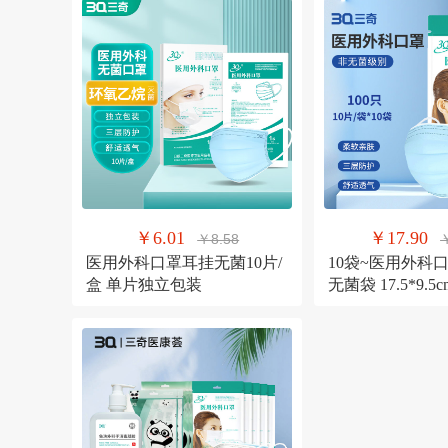
￥6.01
￥17.90
￥8.58
医用外科口罩耳挂无菌10片/
10袋~医用外科
盒 单片独立包装
无菌袋 17.5*9.5c