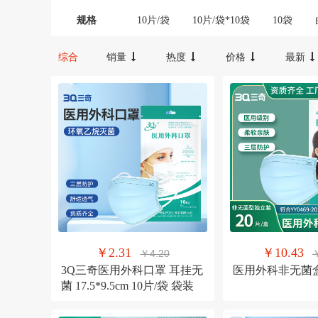
规格
10片/袋
10片/袋*10袋
10袋
综合
销量
热度
价格
最新
￥2.31
￥10.43
￥4.20
3Q三奇医用外科口罩 耳挂无
医用外科非无菌
菌 17.5*9.5cm 10片/袋 袋装