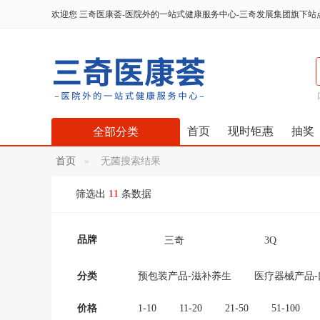
欢迎您
三奇医康荟-医院外的一站式健康服务中心-三奇发展集团旗下站
首页
现时钜惠
抽奖
全部分类
首页
无菌搜索结果
筛选出
11
条数据
品牌
三奇
3Q
分类
预包装产品-滋补养生
医疗器械产品
积分商城
价格
1-10
11-20
21-50
51-100