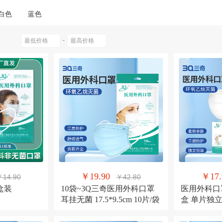
白色
蓝色
-
￥19.90
￥17.
￥14.90
￥42.80
盒装
10袋~3Q三奇医用外科口罩
医用外科口
耳挂无菌 17.5*9.5cm 10片/袋
盒 单片独